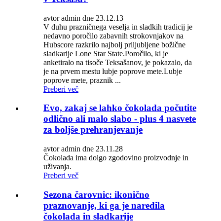
avtor admin dne 23.12.13
V duhu prazničnega veselja in sladkih tradicij je
nedavno poročilo zabavnih strokovnjakov na
Hubscore razkrilo najbolj priljubljene božične
sladkarije Lone Star State.Poročilo, ki je
anketiralo na tisoče Teksašanov, je pokazalo, da
je na prvem mestu lubje poprove mete.Lubje
poprove mete, praznik ...
Preberi več
Evo, zakaj se lahko čokolada počutite
odlično ali malo slabo - plus 4 nasvete
za boljše prehranjevanje
avtor admin dne 23.11.28
Čokolada ima dolgo zgodovino proizvodnje in
uživanja.
Preberi več
Sezona čarovnic: ikonično
praznovanje, ki ga je naredila
čokolada in sladkarije