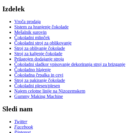
Izdelek
Vroča prodaja
Sistem za hranjenje čokolade
Mešalnik surovin
Čokoladni mlinček
Čokoladni stroj za oblikovanje
Stroj za oblivanje čokolade
Stroj za kaljenje čokolade
Prilagojen dodajanje stroja
Čokoladni sladkor vpisovanje dekoriranja stroj za brizganje
Čokoladno hlajenje
Čokoladna črpalka in cevi
Stroj za pakiranje čokolade
Čokoladni plesen/plesen
Najem celotne linije na Nizozemskem
Gummy Making Machine
Sledi nam
Twitter
Facebook
Pinterest