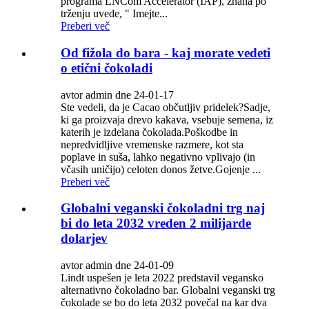
programa LNCom Accelerator (IAP), znana po
trženju uvede, " Imejte...
Preberi več
Od fižola do bara - kaj morate vedeti
o etični čokoladi
avtor admin dne 24-01-17
Ste vedeli, da je Cacao občutljiv pridelek?Sadje,
ki ga proizvaja drevo kakava, vsebuje semena, iz
katerih je izdelana čokolada.Poškodbe in
nepredvidljive vremenske razmere, kot sta
poplave in suša, lahko negativno vplivajo (in
včasih uničijo) celoten donos žetve.Gojenje ...
Preberi več
Globalni veganski čokoladni trg naj
bi do leta 2032 vreden 2 milijarde
dolarjev
avtor admin dne 24-01-09
Lindt uspešen je leta 2022 predstavil vegansko
alternativno čokoladno bar. Globalni veganski trg
čokolade se bo do leta 2032 povečal na kar dva