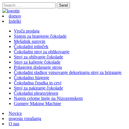
domov
Izdelki
Vroča prodaja
Sistem za hranjenje čokolade
Mešalnik surovin
Čokoladni mlinček
Čokoladni stroj za oblikovanje
Stroj za oblivanje čokolade
Stroj za kaljenje čokolade
Prilagojen dodajanje stroja
Čokoladni sladkor vpisovanje dekoriranja stroj za brizganje
Čokoladno hlajenje
Čokoladna črpalka in cevi
Stroj za pakiranje čokolade
Čokoladni plesen/plesen
Najem celotne linije na Nizozemskem
Gummy Making Machine
Novice
pogosta vprašanja
O nas