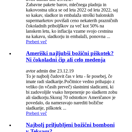
Zabavne pakete barov, mlečnega pladnja in
kakovostna ulica se od leta 2022 od leta 2022, saj
so kakav, sladkor in embalaža stroški balonskih
supermarketov povišali ceno nekaterih prazničnih
čokoladnih priboljškov za več kot 50% na
lanskem letu, ko inflacija vzame svojo cestnina
na kakavu, sladkorju in embalaži, ponovna ...
Preberi več
Ameriški najljubši božični piškotek?
Ni čokoladni čip ali celo medenja
avtor admin dne 23.12.19
To je najbolj čudovit čas v letu - še posebej, če
imate radi sladkarije.Počitnice vedno prihajajo z
veliko (in včasih preveč) slastnimi sladicami, ki
bi zadovoljile vsako hrepenenje po sladkem zobu
ali sladkorju.Skoraj 70 odstotkov Američanov je
povedalo, da nameravajo narediti božične
sladkarije, piškotek ...
Preberi več
Najbolj priljubljeni božični bomboni
v Teksasu?