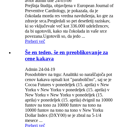
avtor admin dne 24-05-06
Prejšnja študija, objavljena v European Journal of
Preventive Cardiology, je pokazala, da je
čokolada morda res vredna navdušenja, ko gre za
zdravje srca.Pregledali so pet desetletij raziskav,
ki so vključevale več kot 336.000 udeležencev,
da bi ugotovili, kako sta čokolada in vaše srce
povezana.Ugotovili so, da jedo ...
Preberi več
Še en teden, še en preoblikovanje za
cene kakava
Admin 24-04-19
Posodobitev na trgu: Analitiki so naraščajoča pot
cenov kakava opisali kot "parabolično", saj se je
Cocoa Futures v ponedeljek (15. aprila) v New
Yorku v New Yorku v ponedeljek (15. aprila) v
New Yorku v New Yorku v ponedeljek (15.
aprila) v ponedeljek (15. aprila) dvignil na 10000
funtov na tono za 10000 funtov na tono na
10000 funtov na tono na tono v New Yorku
Dollar Index (DXY00) se je zbral na 5-1/4
mesece ...
Preberi več