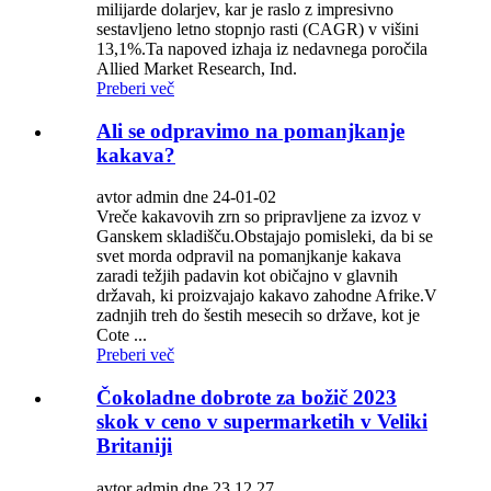
milijarde dolarjev, kar je raslo z impresivno
sestavljeno letno stopnjo rasti (CAGR) v višini
13,1%.Ta napoved izhaja iz nedavnega poročila
Allied Market Research, Ind.
Preberi več
Ali se odpravimo na pomanjkanje
kakava?
avtor admin dne 24-01-02
Vreče kakavovih zrn so pripravljene za izvoz v
Ganskem skladišču.Obstajajo pomisleki, da bi se
svet morda odpravil na pomanjkanje kakava
zaradi težjih padavin kot običajno v glavnih
državah, ki proizvajajo kakavo zahodne Afrike.V
zadnjih treh do šestih mesecih so države, kot je
Cote ...
Preberi več
Čokoladne dobrote za božič 2023
skok v ceno v supermarketih v Veliki
Britaniji
avtor admin dne 23.12.27