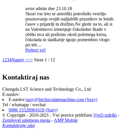
avtor admin dne 23.10.18
Skozi vse leto se ameriški potrošniki veselijo
praznovanja svojih najljubših praznikov in letnih
časov s prijatelji in družino.Ne glede na to, ali si
na Valentinovo izmenjuje čokoladne škatle v
obliki srca ali pražemo okoli poletnega kresa,
čokolada in sladkarije igrajo pomembno vlogo
pri teh ...
Preberi več
1
2
3
4
Naprej >
>>
Stran 1 / 12
Kontaktiraj nas
Chengdu LST Science and Technology Co., Ltd
E-naslov:
E-naslov:
suzy@lstchocolatemachine.com (Suzy)
Tel / whatsapp / wechat:
0086 15528001618 (Suzy)
© Copyright - 2010-2021 : Vse pravice pridržane.
Vroči izdelki
-
Zemljevid spletnega mesta
-
AMP Mobile
Kontaktirajte zdaj