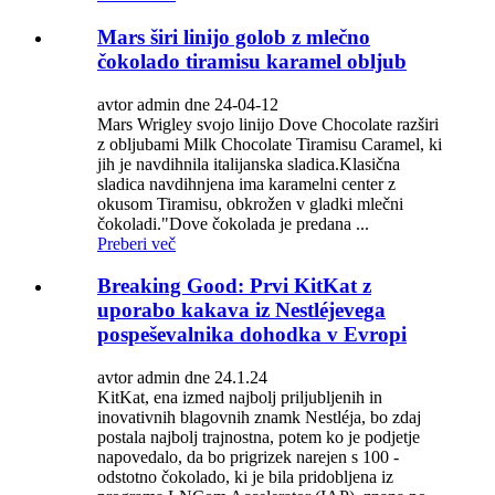
Mars širi linijo golob z mlečno
čokolado tiramisu karamel obljub
avtor admin dne 24-04-12
Mars Wrigley svojo linijo Dove Chocolate razširi
z obljubami Milk Chocolate Tiramisu Caramel, ki
jih je navdihnila italijanska sladica.Klasična
sladica navdihnjena ima karamelni center z
okusom Tiramisu, obkrožen v gladki mlečni
čokoladi."Dove čokolada je predana ...
Preberi več
Breaking Good: Prvi KitKat z
uporabo kakava iz Nestléjevega
pospeševalnika dohodka v Evropi
avtor admin dne 24.1.24
KitKat, ena izmed najbolj priljubljenih in
inovativnih blagovnih znamk Nestléja, bo zdaj
postala najbolj trajnostna, potem ko je podjetje
napovedalo, da bo prigrizek narejen s 100 -
odstotno čokolado, ki je bila pridobljena iz